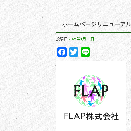
ホームページリニューア
投稿日
2024年1月16日
F
T
Li
a
w
n
c
itt
e
e
er
b
o
o
k