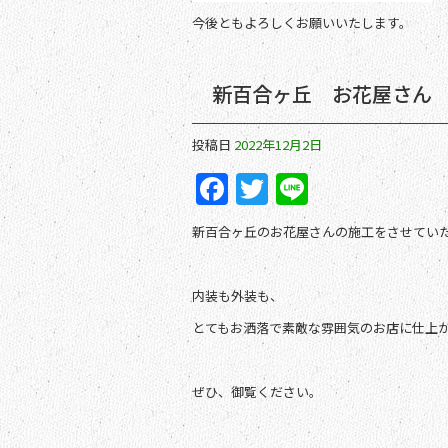
今後ともよろしくお願いいたします。
新百合ヶ丘 お花屋さん
投稿日
2022年12月2日
F
T
Li
a
w
n
新百合ヶ丘のお花屋さんの施工をさせてい
c
itt
e
e
er
内装も外装も、
b
とてもお洒落で素敵な雰囲気のお店に仕上
o
o
ぜひ、御覧ください。
k