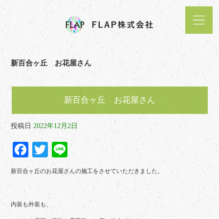
新百合ヶ丘 お花屋さん
新百合ヶ丘 お花屋さん
投稿日
2022年12月2日
Fa
T
Li
ce
wi
ne
新百合ヶ丘のお花屋さんの施工をさせていただきました。
bo
tte
ok
r
内装も外装も、